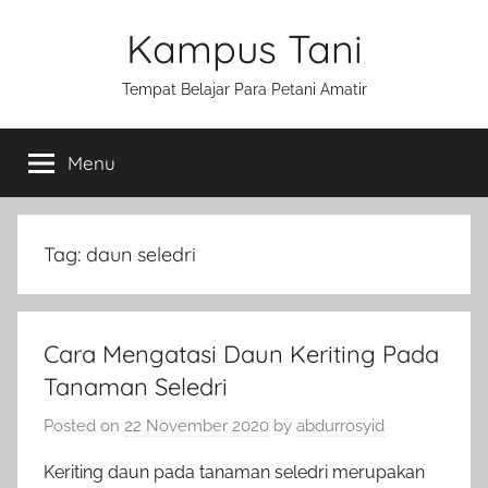
Skip
Kampus Tani
to
content
Tempat Belajar Para Petani Amatir
Menu
Tag:
daun seledri
Cara Mengatasi Daun Keriting Pada
Tanaman Seledri
Posted on
22 November 2020
by
abdurrosyid
Keriting daun pada tanaman seledri merupakan