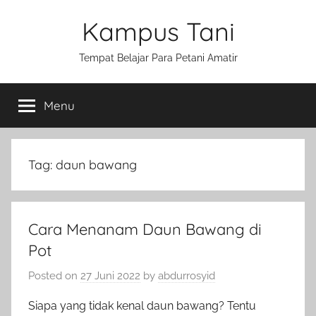
Skip
Kampus Tani
to
content
Tempat Belajar Para Petani Amatir
Menu
Tag:
daun bawang
Cara Menanam Daun Bawang di
Pot
Posted on
27 Juni 2022
by
abdurrosyid
Siapa yang tidak kenal daun bawang? Tentu