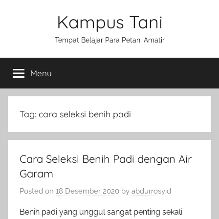
Skip
Kampus Tani
to
content
Tempat Belajar Para Petani Amatir
Menu
Tag:
cara seleksi benih padi
Cara Seleksi Benih Padi dengan Air
Garam
Posted on
18 Desember 2020
by
abdurrosyid
Benih padi yang unggul sangat penting sekali