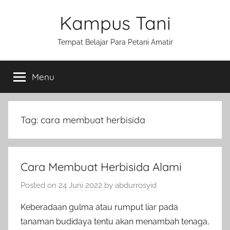
Skip
Kampus Tani
to
content
Tempat Belajar Para Petani Amatir
Menu
Tag:
cara membuat herbisida
Cara Membuat Herbisida Alami
Posted on
24 Juni 2022
by
abdurrosyid
Keberadaan gulma atau rumput liar pada
tanaman budidaya tentu akan menambah tenaga,