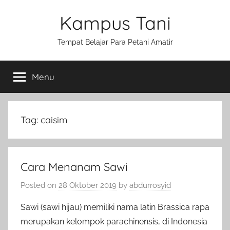
Skip
Kampus Tani
to
content
Tempat Belajar Para Petani Amatir
Menu
Tag:
caisim
Cara Menanam Sawi
Posted on
28 Oktober 2019
by
abdurrosyid
Sawi (sawi hijau) memiliki nama latin Brassica rapa
merupakan kelompok parachinensis, di Indonesia