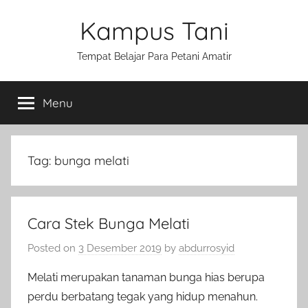
Skip
Kampus Tani
to
content
Tempat Belajar Para Petani Amatir
Menu
Tag:
bunga melati
Cara Stek Bunga Melati
Posted on
3 Desember 2019
by
abdurrosyid
Melati merupakan tanaman bunga hias berupa
perdu berbatang tegak yang hidup menahun.