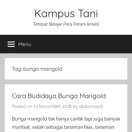
Skip
Kampus Tani
to
content
Tempat Belajar Para Petani Amatir
Menu
Tag:
bunga marigold
Cara Budidaya Bunga Marigold
Posted on
13 November 2018
by
abdurrosyid
Bunga marigold tak hanya cantik tapi juga banyak
manfaat, selain sebagai tanaman hias, tanaman