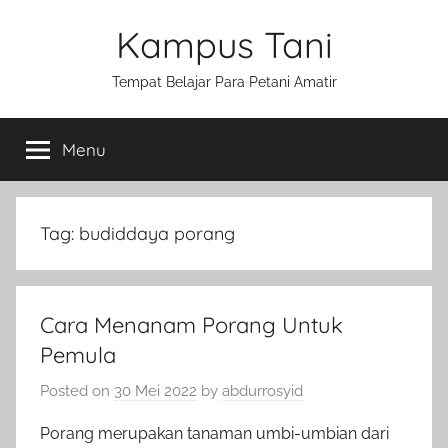
Skip
Kampus Tani
to
content
Tempat Belajar Para Petani Amatir
Menu
Tag:
budiddaya porang
Cara Menanam Porang Untuk
Pemula
Posted on
30 Mei 2022
by
abdurrosyid
Porang merupakan tanaman umbi-umbian dari