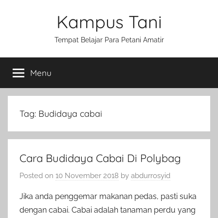
Skip
Kampus Tani
to
content
Tempat Belajar Para Petani Amatir
Menu
Tag:
Budidaya cabai
Cara Budidaya Cabai Di Polybag
Posted on
10 November 2018
by
abdurrosyid
Jika anda penggemar makanan pedas, pasti suka
dengan cabai. Cabai adalah tanaman perdu yang