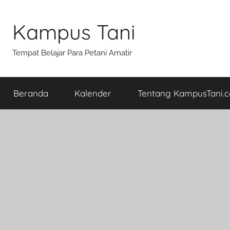
Skip
to
Kampus Tani
content
Tempat Belajar Para Petani Amatir
Beranda
Kalender
Tentang KampusTani.