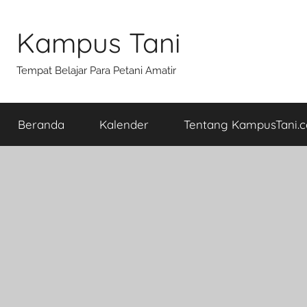
Skip
to
Kampus Tani
content
Tempat Belajar Para Petani Amatir
Beranda
Kalender
Tentang KampusTani.