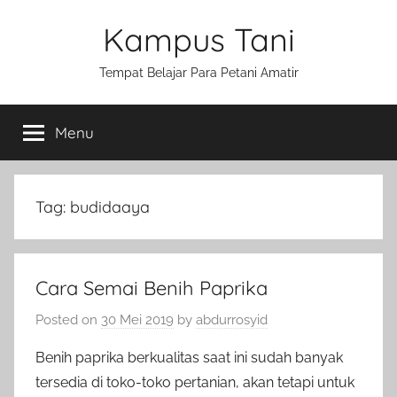
Skip
Kampus Tani
to
content
Tempat Belajar Para Petani Amatir
Menu
Tag:
budidaaya
Cara Semai Benih Paprika
Posted on
30 Mei 2019
by
abdurrosyid
Benih paprika berkualitas saat ini sudah banyak
tersedia di toko-toko pertanian, akan tetapi untuk