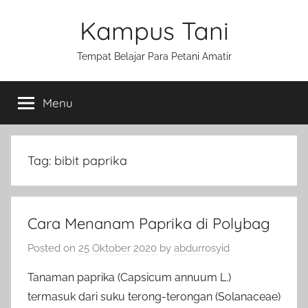
Skip
Kampus Tani
to
content
Tempat Belajar Para Petani Amatir
Menu
Tag:
bibit paprika
Cara Menanam Paprika di Polybag
Posted on
25 Oktober 2020
by
abdurrosyid
Tanaman paprika (Capsicum annuum L.)
termasuk dari suku terong-terongan (Solanaceae)