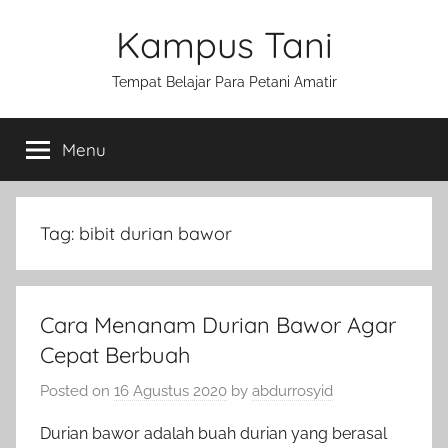
Skip
Kampus Tani
to
content
Tempat Belajar Para Petani Amatir
Menu
Tag:
bibit durian bawor
Cara Menanam Durian Bawor Agar
Cepat Berbuah
Posted on
16 Agustus 2020
by
abdurrosyid
Durian bawor adalah buah durian yang berasal