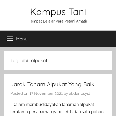
Skip
Kampus Tani
to
content
Tempat Belajar Para Petani Amatir
Menu
Tag:
bibit alpukat
Jarak Tanam Alpukat Yang Baik
Posted on
13 November 2021
by
abdurrosyid
Dalam membudidayakan tanaman alpukat
terutama penanaman yang lebih dari satu pohon