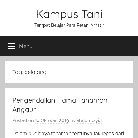
Skip
Kampus Tani
to
content
Tempat Belajar Para Petani Amatir
Menu
Tag:
belalang
Pengendalian Hama Tanaman
Anggur
Posted on
14 Oktober 2019
by
abdurrosyid
Dalam budidaya tanaman tentunya tak lepas dari