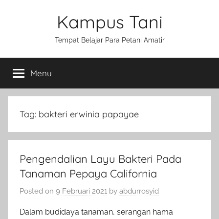
Skip
Kampus Tani
to
content
Tempat Belajar Para Petani Amatir
Menu
Tag:
bakteri erwinia papayae
Pengendalian Layu Bakteri Pada
Tanaman Pepaya California
Posted on
9 Februari 2021
by
abdurrosyid
Dalam budidaya tanaman, serangan hama