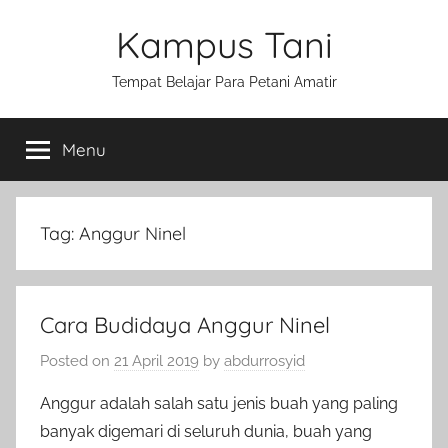
Skip
Kampus Tani
to
content
Tempat Belajar Para Petani Amatir
Menu
Tag:
Anggur Ninel
Cara Budidaya Anggur Ninel
Posted on
21 April 2019
by
abdurrosyid
Anggur adalah salah satu jenis buah yang paling
banyak digemari di seluruh dunia, buah yang