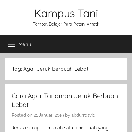
Skip
Kampus Tani
to
content
Tempat Belajar Para Petani Amatir
Menu
Tag:
Agar Jeruk berbuah Lebat
Cara Agar Tanaman Jeruk Berbuah
Lebat
Posted on
21 Januari 2019
by
abdurrosyid
Jeruk merupakan salah satu jenis buah yang