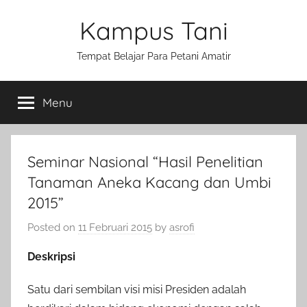
Skip
Kampus Tani
to
content
Tempat Belajar Para Petani Amatir
Menu
Seminar Nasional “Hasil Penelitian
Tanaman Aneka Kacang dan Umbi
2015”
Posted on
11 Februari 2015
by
asrofi
Deskripsi
Satu dari sembilan visi misi Presiden adalah