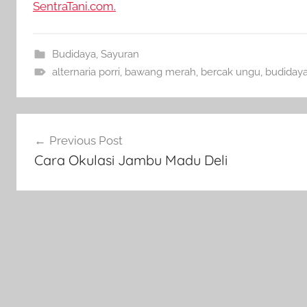
SentraTani.com.
Budidaya
,
Sayuran
alternaria porri
,
bawang merah
,
bercak ungu
,
budiday
Navigasi
Previous Post
pos
Cara Okulasi Jambu Madu Deli