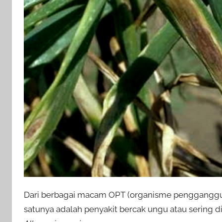
Dari berbagai macam OPT (organisme pengganggu
satunya adalah penyakit bercak ungu atau sering di