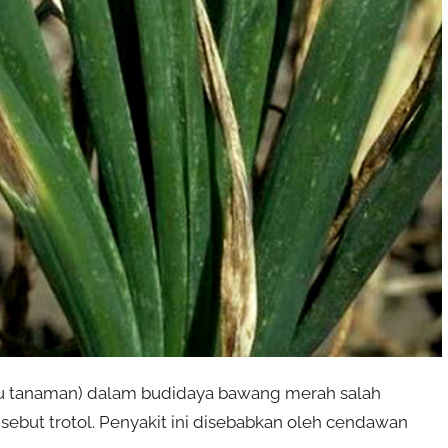
 tanaman) dalam budidaya bawang merah salah
sebut trotol. Penyakit ini disebabkan oleh cendawan