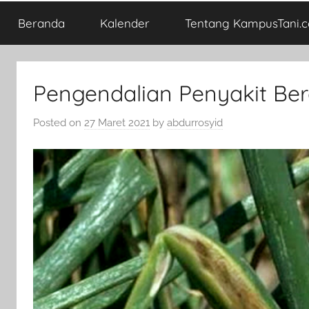
Beranda
Kalender
Tentang KampusTani.
Pengendalian Penyakit B
Posted on
27 Maret 2021
by
abdurrosyid