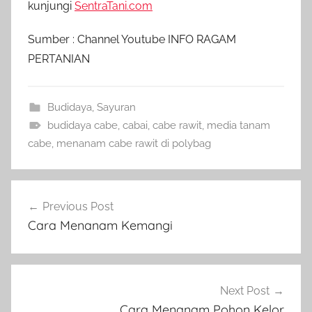
kunjungi
SentraTani.com
Sumber : Channel Youtube INFO RAGAM
PERTANIAN
Budidaya
,
Sayuran
budidaya cabe
,
cabai
,
cabe rawit
,
media tanam
cabe
,
menanam cabe rawit di polybag
Navigasi
Previous Post
pos
Cara Menanam Kemangi
Next Post
Cara Menanam Pohon Kelor