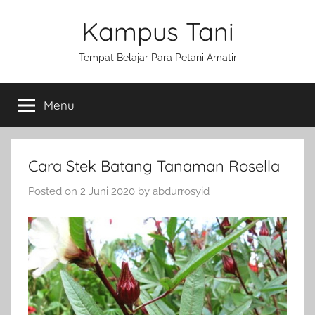
Skip
Kampus Tani
to
content
Tempat Belajar Para Petani Amatir
Menu
Cara Stek Batang Tanaman Rosella
Posted on
2 Juni 2020
by
abdurrosyid