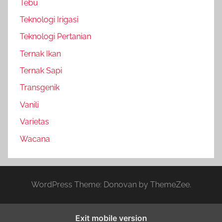
Tebu
Teknologi Irigasi
Teknologi Pertanian
Ternak Ikan
Ternak Sapi
Transgenik
Vanili
Varietas
Wacana
WordPress Theme: Donovan by ThemeZee.
Exit mobile version