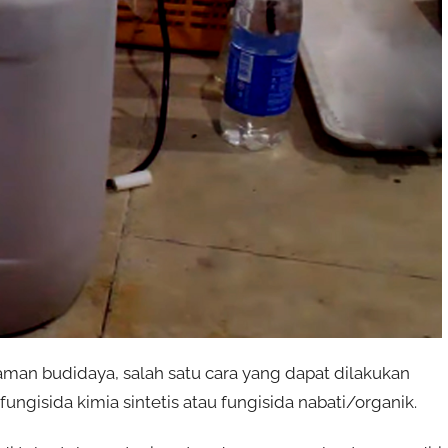
an budidaya, salah satu cara yang dapat dilakukan
ungisida kimia sintetis atau fungisida nabati/organik.