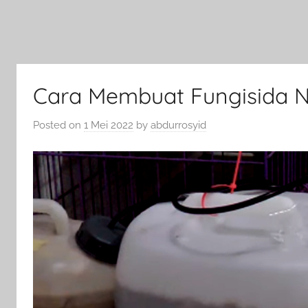
Cara Membuat Fungisida N
Posted on
1 Mei 2022
by
abdurrosyid