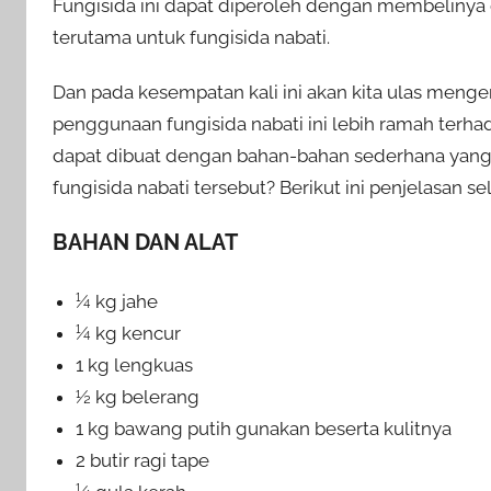
Fungisida ini dapat diperoleh dengan membelinya
terutama untuk fungisida nabati.
Dan pada kesempatan kali ini akan kita ulas meng
penggunaan fungisida nabati ini lebih ramah terh
dapat dibuat dengan bahan-bahan sederhana yang t
fungisida nabati tersebut? Berikut ini penjelasan s
BAHAN DAN ALAT
¼ kg jahe
¼ kg kencur
1 kg lengkuas
½ kg belerang
1 kg bawang putih gunakan beserta kulitnya
2 butir ragi tape