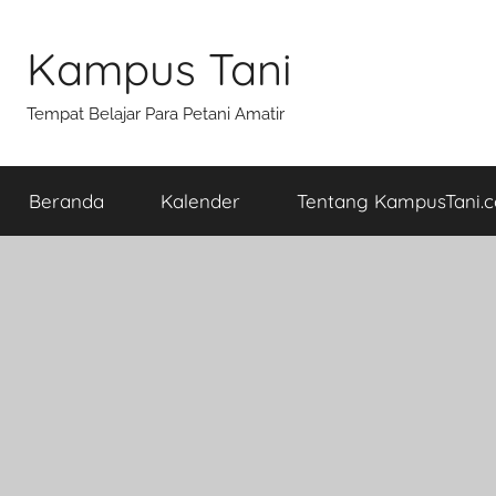
Skip
to
Kampus Tani
content
Tempat Belajar Para Petani Amatir
Beranda
Kalender
Tentang KampusTani.