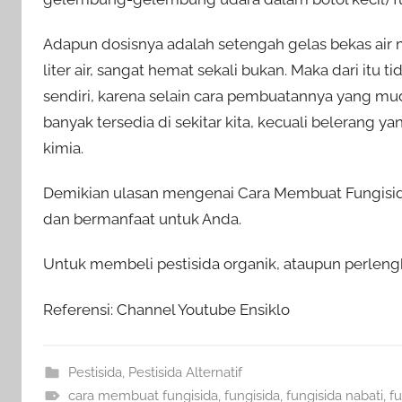
Adapun dosisnya adalah setengah gelas bekas air m
liter air, sangat hemat sekali bukan. Maka dari it
sendiri, karena selain cara pembuatannya yang m
banyak tersedia di sekitar kita, kecuali belerang ya
kimia.
Demikian ulasan mengenai Cara Membuat Fungisid
dan bermanfaat untuk Anda.
Untuk membeli pestisida organik, ataupun perlengk
Referensi: Channel Youtube Ensiklo
Pestisida
,
Pestisida Alternatif
cara membuat fungisida
,
fungisida
,
fungisida nabati
,
fu