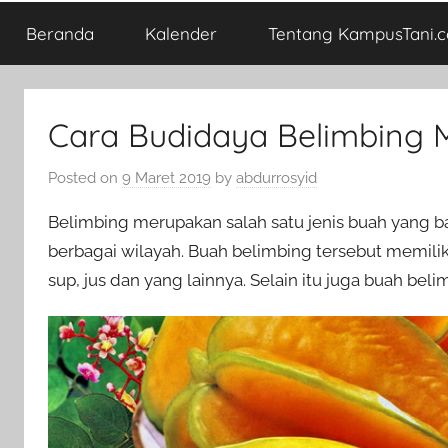
Beranda
Kalender
Tentang KampusTani.
Cara Budidaya Belimbing 
Posted on
9 Maret 2019
by
abdurrosyid
Belimbing merupakan salah satu jenis buah yang b
berbagai wilayah. Buah belimbing tersebut memilik
sup, jus dan yang lainnya. Selain itu juga buah be