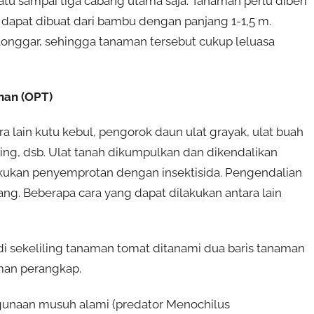
satu sampai tiga cabang utama saja. Tanaman perlu diberi
r dapat dibuat dari bambu dengan panjang 1-1,5 m.
 longgar, sehingga tanaman tersebut cukup leluasa
han (OPT)
lain kutu kebul, pengorok daun ulat grayak, ulat buah
uning, dsb. Ulat tanah dikumpulkan dan dikendalikan
dilakukan penyemprotan dengan insektisida. Pengendalian
g. Beberapa cara yang dapat dilakukan antara lain
i sekeliling tanaman tomat ditanami dua baris tanaman
aman perangkap.
gunaan musuh alami (predator Menochilus