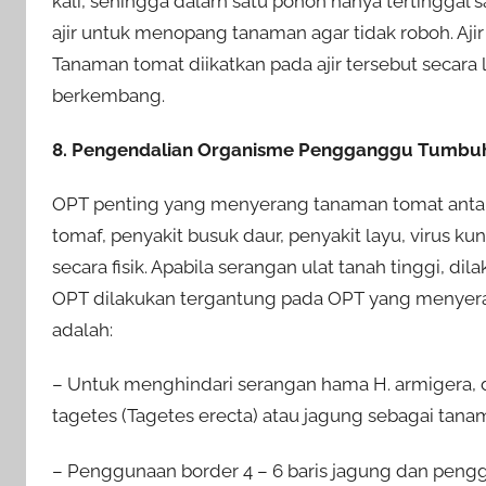
kali, sehingga dalarn satu pohon hanya tertinggal 
ajir untuk menopang tanaman agar tidak roboh. Aji
Tanaman tomat diikatkan pada ajir tersebut secara
berkembang.
8. Pengendalian Organisme Pengganggu Tumbu
OPT penting yang menyerang tanaman tomat antara 
tomaf, penyakit busuk daur, penyakit layu, virus k
secara fisik. Apabila serangan ulat tanah tinggi, 
OPT dilakukan tergantung pada OPT yang menyeran
adalah:
– Untuk menghindari serangan hama H. armigera, d
tagetes (Tagetes erecta) atau jagung sebagai tan
– Penggunaan border 4 – 6 baris jagung dan peng