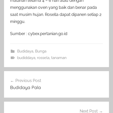
matahari selama 4 – 6 hari atau dengan
menggunakan oven yang baik dan benar pada
saat musim hujan. Rosella dapat dipanen setiap 2
minggu.
Sumber : cybex.pertanian.go.id
Budidaya
,
Bunga
budiddaya
,
rossela
,
tanaman
Navigasi
Previous Post
pos
Budidaya Pala
Next Post