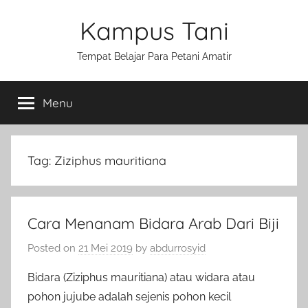
Skip
Kampus Tani
to
content
Tempat Belajar Para Petani Amatir
Menu
Tag:
Ziziphus mauritiana
Cara Menanam Bidara Arab Dari Biji
Posted on
21 Mei 2019
by
abdurrosyid
Bidara (Ziziphus mauritiana) atau widara atau
pohon jujube adalah sejenis pohon kecil