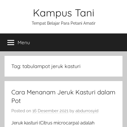
Skip
Kampus Tani
to
content
Tempat Belajar Para Petani Amatir
Menu
Tag:
tabulampot jeruk kasturi
Cara Menanam Jeruk Kasturi dalam
Pot
Posted on
16 Desember 2021
by
abdurrosyid
Jeruk kasturi (Citrus microcarpa) adalah