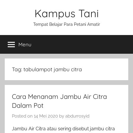
Skip
Kampus Tani
to
content
Tempat Belajar Para Petani Amatir
Menu
Tag:
tabulampot jambu citra
Cara Menanam Jambu Air Citra
Dalam Pot
Posted on
14 Mei 2020
by
abdurrosyid
Jambu Air Citra atau sering disebut jambu citra