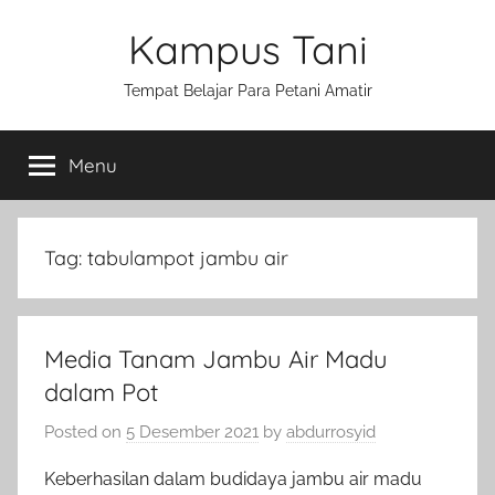
Skip
Kampus Tani
to
content
Tempat Belajar Para Petani Amatir
Menu
Tag:
tabulampot jambu air
Media Tanam Jambu Air Madu
dalam Pot
Posted on
5 Desember 2021
by
abdurrosyid
Keberhasilan dalam budidaya jambu air madu