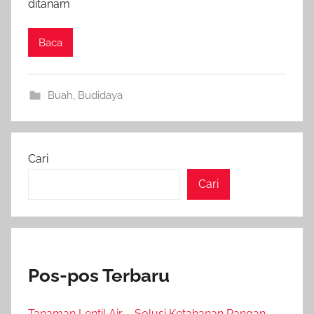
ditanam
Baca
Buah
,
Budidaya
Cari
Cari
Pos-pos Terbaru
Tanaman Lentil Air – Solusi Ketahanan Pangan