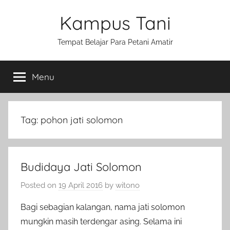
Skip
Kampus Tani
to
content
Tempat Belajar Para Petani Amatir
Menu
Tag:
pohon jati solomon
Budidaya Jati Solomon
Posted on
19 April 2016
by
witono
Bagi sebagian kalangan, nama jati solomon
mungkin masih terdengar asing. Selama ini