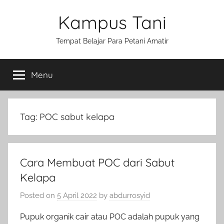
Skip
Kampus Tani
to
content
Tempat Belajar Para Petani Amatir
Menu
Tag:
POC sabut kelapa
Cara Membuat POC dari Sabut
Kelapa
Posted on
5 April 2022
by
abdurrosyid
Pupuk organik cair atau POC adalah pupuk yang