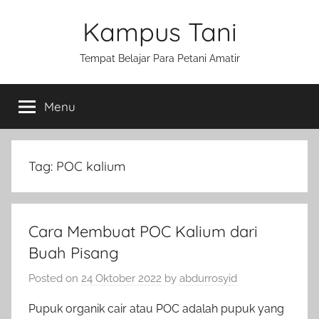
Skip
Kampus Tani
to
content
Tempat Belajar Para Petani Amatir
Menu
Tag:
POC kalium
Cara Membuat POC Kalium dari
Buah Pisang
Posted on
24 Oktober 2022
by
abdurrosyid
Pupuk organik cair atau POC adalah pupuk yang