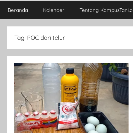
Beranda
Kalender
Tentang KampusTani.
Tag:
POC dari telur