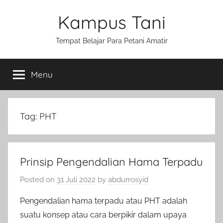
Skip
Kampus Tani
to
content
Tempat Belajar Para Petani Amatir
Menu
Tag:
PHT
Prinsip Pengendalian Hama Terpadu
Posted on
31 Juli 2022
by
abdurrosyid
Pengendalian hama terpadu atau PHT adalah
suatu konsep atau cara berpikir dalam upaya