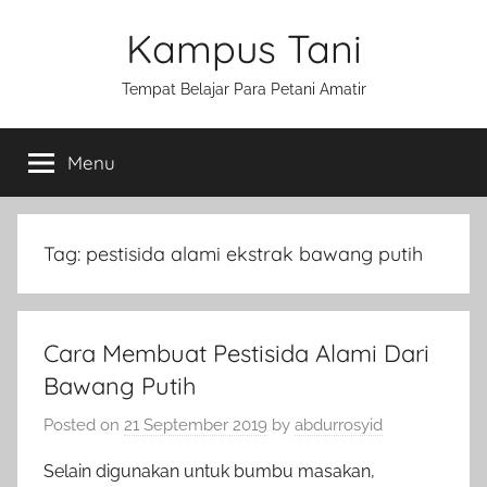
Skip
Kampus Tani
to
content
Tempat Belajar Para Petani Amatir
Menu
Tag:
pestisida alami ekstrak bawang putih
Cara Membuat Pestisida Alami Dari
Bawang Putih
Posted on
21 September 2019
by
abdurrosyid
Selain digunakan untuk bumbu masakan,