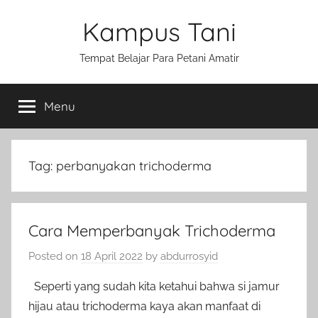
Skip
Kampus Tani
to
content
Tempat Belajar Para Petani Amatir
Menu
Tag:
perbanyakan trichoderma
Cara Memperbanyak Trichoderma
Posted on
18 April 2022
by
abdurrosyid
Seperti yang sudah kita ketahui bahwa si jamur
hijau atau trichoderma kaya akan manfaat di