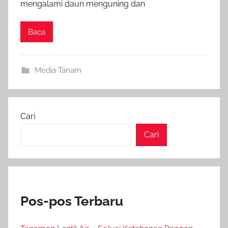
mengalami daun menguning dan
Baca
Media Tanam
Cari
Cari
Pos-pos Terbaru