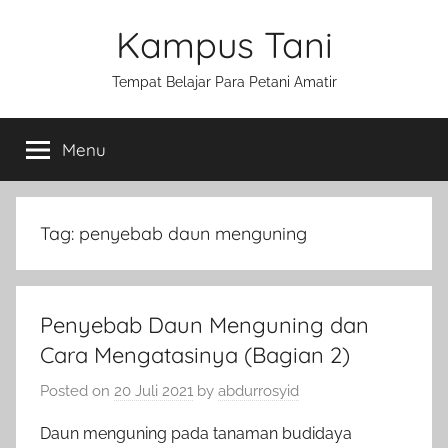
Skip
Kampus Tani
to
content
Tempat Belajar Para Petani Amatir
Menu
Tag:
penyebab daun menguning
Penyebab Daun Menguning dan
Cara Mengatasinya (Bagian 2)
Posted on
20 Juli 2021
by
abdurrosyid
Daun menguning pada tanaman budidaya