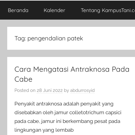
Beranda
Kalender
Tentang KampusTani.
Tag:
pengendalian patek
Cara Mengatasi Antraknosa Pada
Cabe
Posted on
28 Juni 2022
by
abdurrosyid
Penyakit antraknosa adalah penyakit yang
disebabkan oleh jamur colletotrichum capsici
pada cabe, jamur ini berkembang pesat pada
lingkungan yang lembab