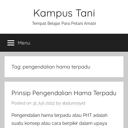
Skip
Kampus Tani
to
content
Tempat Belajar Para Petani Amatir
Menu
Tag:
pengendalian hama terpadu
Prinsip Pengendalian Hama Terpadu
Posted on
31 Juli 2022
by
abdurrosyid
Pengendalian hama terpadu atau PHT adalah
suatu konsep atau cara berpikir dalam upaya