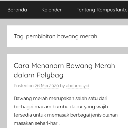
Beranda
Kalender
Tentang KampusTani.
Tag:
pembibitan bawang merah
Cara Menanam Bawang Merah
dalam Polybag
Posted on
26 Mei 2020
by
abdurrosyid
Bawang merah merupakan salah satu dari
berbagai macam bumbu dapur yang wajib
tersedia untuk memasak berbagai jenis olahan
masakan sehari-hari,