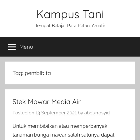
Skip
Kampus Tani
to
content
Tempat Belajar Para Petani Amatir
Menu
Tag:
pembibita
Stek Mawar Media Air
Posted on
13 September 2021
by
abdurrosyid
Untuk membibitkan atau memperbanyak
tanaman bunga mawar salah satunya dapat