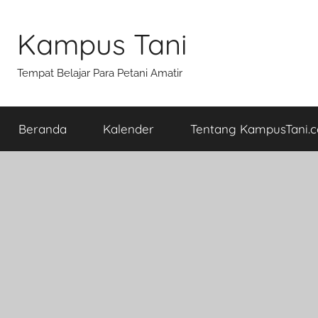
Skip
to
Kampus Tani
content
Tempat Belajar Para Petani Amatir
Beranda
Kalender
Tentang KampusTani.