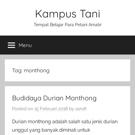
Skip
Kampus Tani
to
content
Tempat Belajar Para Petani Amatir
Menu
Tag:
monthong
Budidaya Durian Monthong
Posted on
15 Februari 2018
by
asrofi
Durian monthong adalah salah satu jenis durian
unggul yang banyak diminati untuk