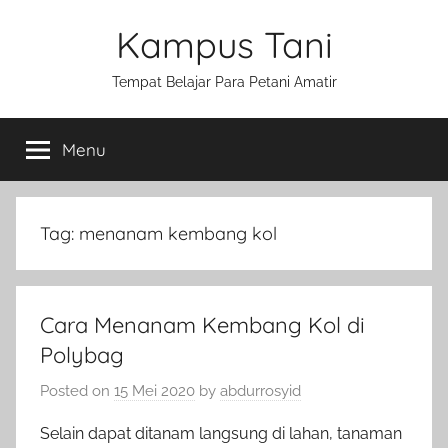
Skip
Kampus Tani
to
content
Tempat Belajar Para Petani Amatir
Menu
Tag:
menanam kembang kol
Cara Menanam Kembang Kol di
Polybag
Posted on
15 Mei 2020
by
abdurrosyid
Selain dapat ditanam langsung di lahan, tanaman