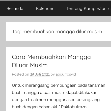
Beranda
Kalender
Tentang KampusTani.
Tag:
membuahkan mangga dilur musim
Cara Membuahkan Mangga
Diluar Musim
Posted on
25 Juli 2021
by
abdurrosyid
Untuk merangsang pembungaan pada tanaman
buah mangga diluar musim dapat dilakukan
dengan treatmen menggunakan perangsang
buah dengan bahan aktif Paklobutrazol