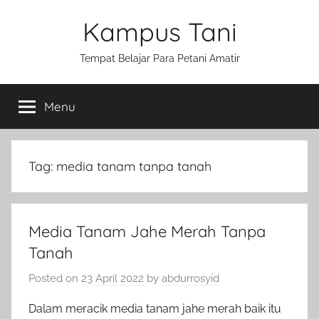
Skip
Kampus Tani
to
content
Tempat Belajar Para Petani Amatir
Menu
Tag:
media tanam tanpa tanah
Media Tanam Jahe Merah Tanpa
Tanah
Posted on
23 April 2022
by
abdurrosyid
Dalam meracik media tanam jahe merah baik itu