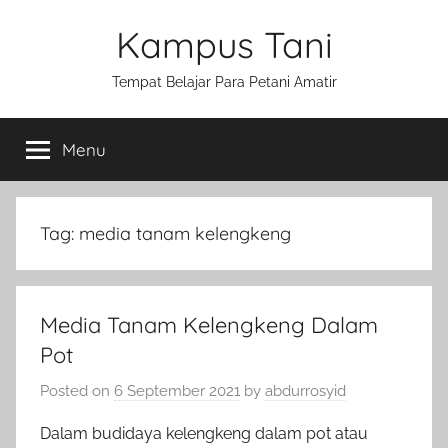
Skip
Kampus Tani
to
content
Tempat Belajar Para Petani Amatir
Menu
Tag:
media tanam kelengkeng
Media Tanam Kelengkeng Dalam
Pot
Posted on
6 September 2021
by
abdurrosyid
Dalam budidaya kelengkeng dalam pot atau