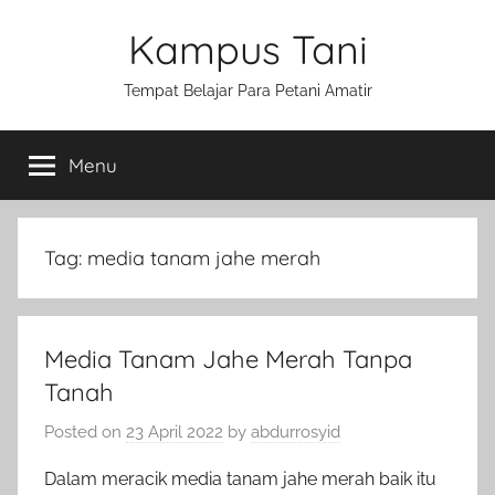
Skip
Kampus Tani
to
content
Tempat Belajar Para Petani Amatir
Menu
Tag:
media tanam jahe merah
Media Tanam Jahe Merah Tanpa
Tanah
Posted on
23 April 2022
by
abdurrosyid
Dalam meracik media tanam jahe merah baik itu